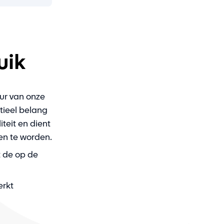
uik
ur van onze
tieel belang
teit en dient
en te worden.
 de op de
rkt