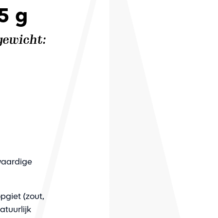
5 g
gewicht:
waardige
pgiet (zout,
atuurlijk