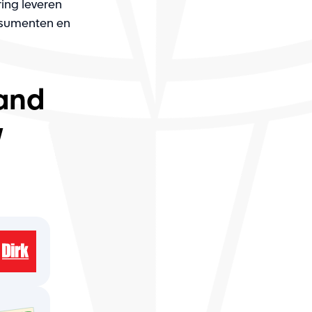
ing leveren
nsumenten en
and
w