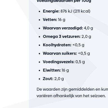
Voedingswaarden per 100g
Energie:
876 kJ (211 kcal)
Vetten:
16 g
Waarvan verzadigd:
4,0 g
Omega 3 vetzuren:
2,0 g
Koolhydraten:
<0,5 g
Waarvan suikers:
<0,5 g
Voedingsvezels:
0,5 g
Eiwitten:
16 g
Zout:
2,0 g
De waarden zijn gemiddelden en ku
variëren afhankelijk van het seizoen.