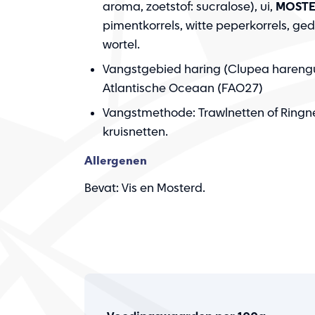
aroma, zoetstof: sucralose), ui,
MOST
pimentkorrels, witte peperkorrels, g
wortel.
Vangstgebied haring (Clupea hareng
Atlantische Oceaan (FAO27)
Vangstmethode: Trawlnetten of Ringn
kruisnetten.
Allergenen
Bevat: Vis en Mosterd.