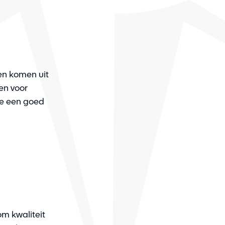
en komen uit
en voor
e een goed
om kwaliteit