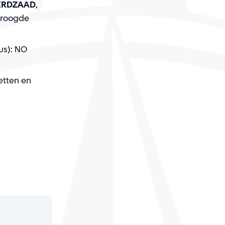
ERDZAAD
,
edroogde
us): NO
etten en