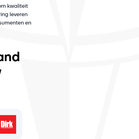
om kwaliteit
ing leveren
nsumenten en
and
w