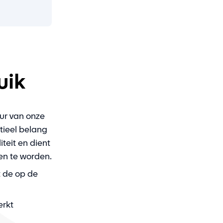
uik
ur van onze
tieel belang
teit en dient
en te worden.
 de op de
rkt