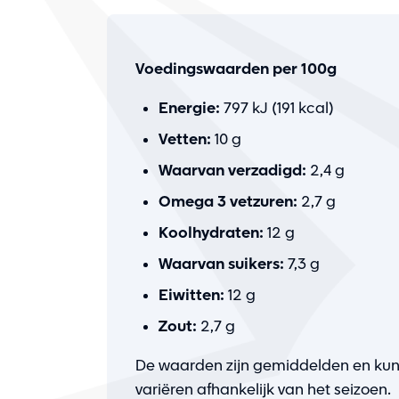
Voedingswaarden per 100g
Energie:
797 kJ (191 kcal)
Vetten:
10 g
Waarvan verzadigd:
2,4 g
Omega 3 vetzuren:
2,7 g
Koolhydraten:
12 g
Waarvan suikers:
7,3 g
Eiwitten:
12 g
Zout:
2,7 g
De waarden zijn gemiddelden en ku
variëren afhankelijk van het seizoen.