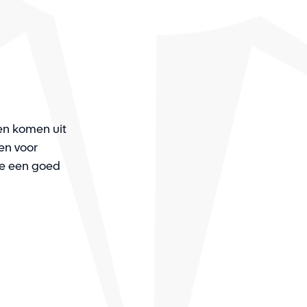
en komen uit
en voor
e een goed